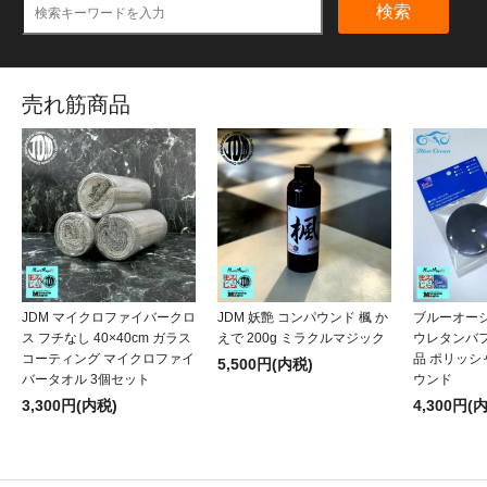
検索
売れ筋商品
JDM マイクロファイバークロ
JDM 妖艶 コンパウンド 楓 か
ブルーオー
ス フチなし 40×40cm ガラス
えで 200g ミラクルマジック
ウレタンバフ
コーティング マイクロファイ
品 ポリッシャ
5,500円(内税)
バータオル 3個セット
ウンド
3,300円(内税)
4,300円(