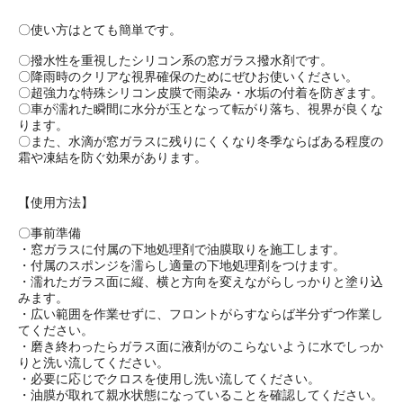
〇使い方はとても簡単です。
〇撥水性を重視したシリコン系の窓ガラス撥水剤です。
〇降雨時のクリアな視界確保のためにぜひお使いください。
〇超強力な特殊シリコン皮膜で雨染み・水垢の付着を防ぎます。
〇車が濡れた瞬間に水分が玉となって転がり落ち、視界が良くな
ります。
〇また、水滴が窓ガラスに残りにくくなり冬季ならばある程度の
霜や凍結を防ぐ効果があります。
【使用方法】
〇事前準備
・窓ガラスに付属の下地処理剤で油膜取りを施工します。
・付属のスポンジを濡らし適量の下地処理剤をつけます。
・濡れたガラス面に縦、横と方向を変えながらしっかりと塗り込
みます。
・広い範囲を作業せずに、フロントがらすならば半分ずつ作業し
てください。
・磨き終わったらガラス面に液剤がのこらないように水でしっか
りと洗い流してください。
・必要に応じでクロスを使用し洗い流してください。
・油膜が取れて親水状態になっていることを確認してください。