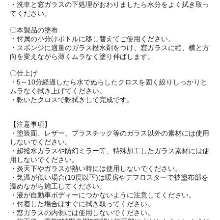
・洗車と窓ガラスの下処理がおわりましたら水分をよく拭き取っ
てください。
〇本製品の塗布
・付属の小分けボトルに移し替えてご使用ください。
・スポンジに適量のガラス撥水剤をつけ、窓ガラスに縦、横と方
向を変えながら薄くムラなく塗り伸ばします。
〇仕上げ
・5～10分経過したら水でぬらしたクロスを固く絞りしっかりと
ムラなく拭き上げてください。
・乾いたクロスで乾拭きして完成です。
【注意事項】
・塗装面、レザー、プラスチック等のガラス以外の素材には使用
しないでください。
・超撥水ガラスや防幻ミラー等、特殊加工したガラス素材には使
用しないでください。
・炎天下やガラスが熱い時には使用しないでください。
・気温が低い場合(10度以下)は暖房やデフロスターで被塗布部を
温めながら施工してください。
・液が自動車ボディーにつかないように注意してください。
・付着した場合はすぐに拭き取ってください。
・窓ガラスの内側には使用しないでください。