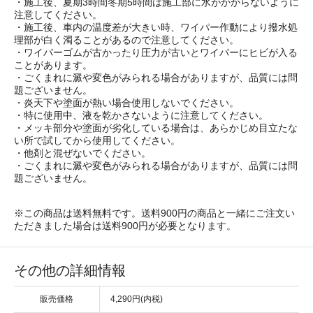
・施工後、夏期3時間冬期5時間は施工部に水がかからないように
注意してください。
・施工後、車内の温度差が大きい時、ワイパー作動により撥水処
理部が白く濁ることがあるので注意してください。
・ワイパーゴムが古かったり圧力が古いとワイパーにヒビが入る
ことがあります。
・ごくまれに澱や変色がみられる場合がありますが、品質には問
題ございません。
・炎天下や塗面が熱い場合使用しないでください。
・特に使用中、液を乾かさないように注意してください。
・メッキ部分や塗面が劣化している場合は、あらかじめ目立たな
い所で試してから使用してください。
・他剤と混ぜないでください。
・ごくまれに澱や変色がみられる場合がありますが、品質には問
題ございません。
※この商品は送料無料です。送料900円の商品と一緒にご注文い
ただきました場合は送料900円が必要となります。
その他の詳細情報
販売価格
4,290円(内税)