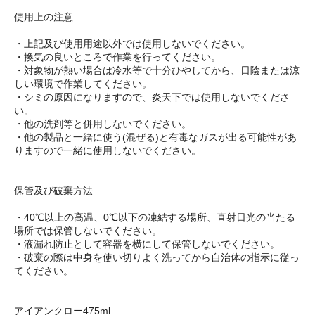
使用上の注意
・上記及び使用用途以外では使用しないでください。
・換気の良いところで作業を行ってください。
・対象物が熱い場合は冷水等で十分ひやしてから、日陰または涼
しい環境で作業してください。
・シミの原因になりますので、炎天下では使用しないでくださ
い。
・他の洗剤等と併用しないでください。
・他の製品と一緒に使う(混ぜる)と有毒なガスが出る可能性があ
りますので一緒に使用しないでください。
保管及び破棄方法
・40℃以上の高温、0℃以下の凍結する場所、直射日光の当たる
場所では保管しないでください。
・液漏れ防止として容器を横にして保管しないでください。
・破棄の際は中身を使い切りよく洗ってから自治体の指示に従っ
てください。
アイアンクロー475ml