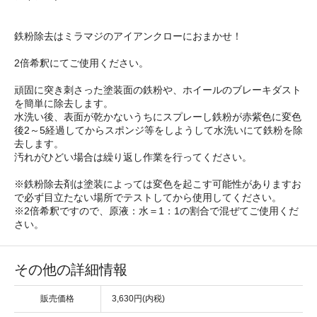
鉄粉除去はミラマジのアイアンクローにおまかせ！
2倍希釈にてご使用ください。
頑固に突き刺さった塗装面の鉄粉や、ホイールのブレーキダスト
を簡単に除去します。
水洗い後、表面が乾かないうちにスプレーし鉄粉が赤紫色に変色
後2～5経過してからスポンジ等をしようして水洗いにて鉄粉を除
去します。
汚れがひどい場合は繰り返し作業を行ってください。
※鉄粉除去剤は塗装によっては変色を起こす可能性がありますお
で必ず目立たない場所でテストしてから使用してください。
※2倍希釈ですので、原液：水＝1：1の割合で混ぜてご使用くだ
さい。
その他の詳細情報
販売価格
3,630円(内税)