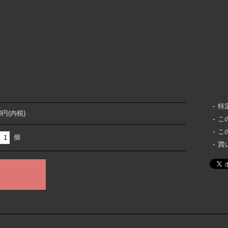
特
00円(内税)
こ
こ
個
買