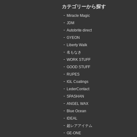
カテゴリーから探す
Miracle Magic
JDM
Autobrite direct
GYEON
Liberty Walk
名もなき
WORK STUFF
GOOD STUFF
RUPES
IGL Coatings
LederContact
SPASHAN
ANGEL WAX
Blue Ocean
IDEAL
超レアアイテム
GE-ONE