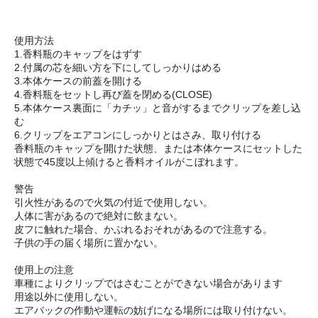
使用方法
1.香料瓶のキャップをはずす
2.付属の芯を細い方を下にしてしっかりはめる
3.本体ケースの前蓋を開ける
4.香料瓶をセットし再び蓋を閉める(CLOSE)
5.本体ケース裏面に「カチッ」と音がするまでクリップを差し込
む
6.クリップをエアコンにしっかりとはさみ、取り付ける
香料瓶のキャップを開けた状態、または本体ケースにセットした
状態で45度以上傾けると香料オイルがこぼれます。
警告
引火性があるので火気の付近で使用しない。
人体に害があるので絶対に飲まない。
皮フに触れた場合、かぶれるおそれがあるので注意する。
子供の手の届く場所に置かない。
使用上の注意
車種によりクリップではさむことができない場合があります
用途以外に使用しない。
エアバックの作動や運転の妨げになる場所には取り付けない。