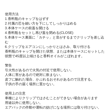
使用方法
1.香料瓶のキャップをはずす
2.付属の芯を細い方を下にしてしっかりはめる
3.本体ケースの前蓋を開ける
4.香料瓶をセットし再び蓋を閉める(CLOSE)
5.本体ケース裏面に「カチッ」と音がするまでクリップを差し込
む
6.クリップをエアコンにしっかりとはさみ、取り付ける
香料瓶のキャップを開けた状態、または本体ケースにセットした
状態で45度以上傾けると香料オイルがこぼれます。
警告
引火性があるので火気の付近で使用しない。
人体に害があるので絶対に飲まない。
皮フに触れた場合、かぶれるおそれがあるので注意する。
子供の手の届く場所に置かない。
使用上の注意
車種によりクリップではさむことができない場合があります
用途以外に使用しない。
エアバックの作動や運転の妨げになる場所には取り付けない。