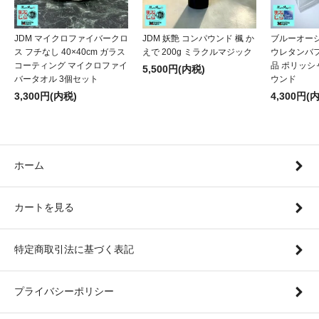
JDM マイクロファイバークロ
JDM 妖艶 コンパウンド 楓 か
ブルーオー
ス フチなし 40×40cm ガラス
えで 200g ミラクルマジック
ウレタンバフ
コーティング マイクロファイ
品 ポリッシャ
5,500円(内税)
バータオル 3個セット
ウンド
3,300円(内税)
4,300円(
ホーム
カートを見る
特定商取引法に基づく表記
プライバシーポリシー