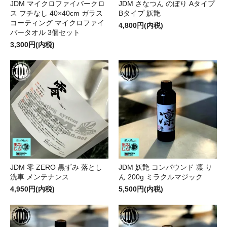
JDM マイクロファイバークロ
JDM さなつん のぼり Aタイプ
ス フチなし 40×40cm ガラス
Bタイプ 妖艶
コーティング マイクロファイ
4,800円(内税)
バータオル 3個セット
3,300円(内税)
JDM 零 ZERO 黒ずみ 落とし
JDM 妖艶 コンパウンド 凛 り
洗車 メンテナンス
ん 200g ミラクルマジック
4,950円(内税)
5,500円(内税)